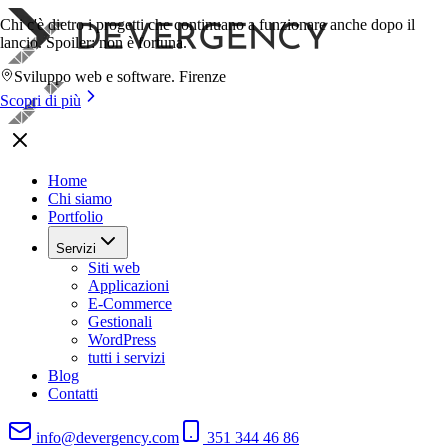
Chi c'è dietro i progetti che continuano a funzionare anche dopo il
lancio. Spoiler: non è fortuna.
Sviluppo web e software. Firenze
Scopri di più
Home
Chi siamo
Portfolio
Servizi
Siti web
Applicazioni
E-Commerce
Gestionali
WordPress
tutti i servizi
Blog
Contatti
info@devergency.com
351 344 46 86