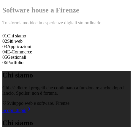
Software house a Firenze
Trasformiamo idee in
esperienze digitali
straordinarie
01
Chi siamo
02
Siti web
03
Applicazioni
04
E-Commerce
05
Gestionali
06
Portfolio
Chi siamo
Chi c'è dietro i progetti che continuano a funzionare anche dopo il
lancio. Spoiler: non è fortuna.
Sviluppo web e software. Firenze
Scopri di più
Chi siamo